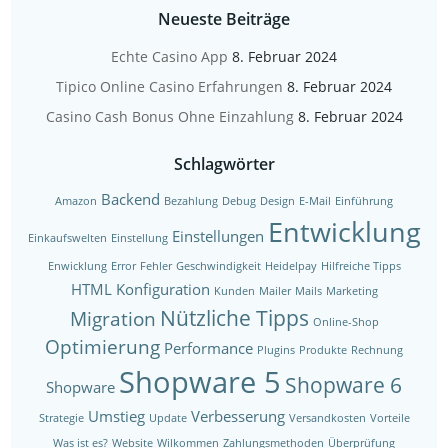
Neueste Beiträge
Echte Casino App
8. Februar 2024
Tipico Online Casino Erfahrungen
8. Februar 2024
Casino Cash Bonus Ohne Einzahlung
8. Februar 2024
Schlagwörter
Backend
Amazon
Bezahlung
Debug
Design
E-Mail
Einführung
Entwicklung
Einstellungen
Einkaufswelten
Einstellung
Enwicklung
Error
Fehler
Geschwindigkeit
Heidelpay
Hilfreiche Tipps
HTML
Konfiguration
Kunden
Mailer
Mails
Marketing
Nützliche Tipps
Migration
Online-Shop
Optimierung
Performance
Plugins
Produkte
Rechnung
Shopware 5
Shopware 6
Shopware
Umstieg
Verbesserung
Strategie
Update
Versandkosten
Vorteile
Was ist es?
Website
Wilkommen
Zahlungsmethoden
Überprüfung